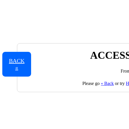
ACCESS
BACK
«
From
Please go
« Back
or try
H