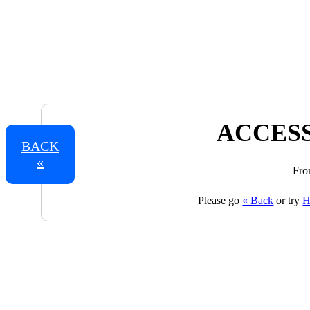
ACCESS
BACK
«
Fro
Please go
« Back
or try
H