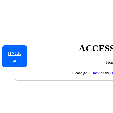
ACCESS
BACK
«
From
Please go
« Back
or try
H