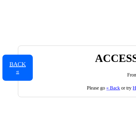
ACCESS
BACK
«
From
Please go
« Back
or try
H