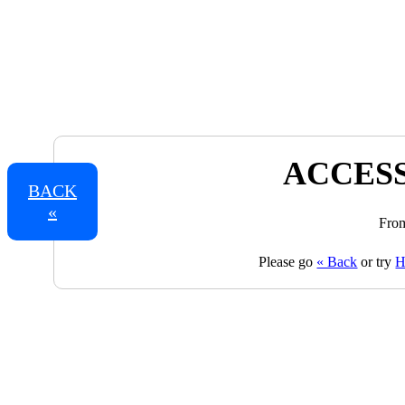
ACCESS
BACK
«
From
Please go
« Back
or try
H