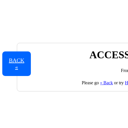
ACCESS
BACK
«
Fro
Please go
« Back
or try
H