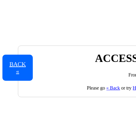
ACCESS
BACK
«
Fro
Please go
« Back
or try
H