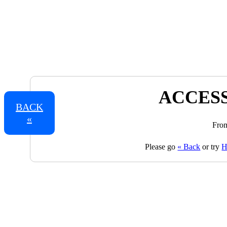
ACCESS
BACK
«
From
Please go
« Back
or try
H