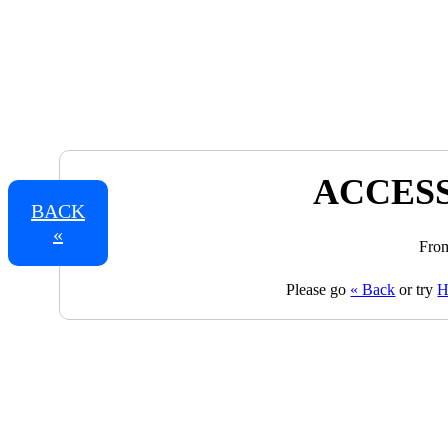
ACCESS
BACK
«
From
Please go
« Back
or try
H