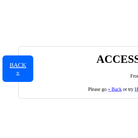
ACCESS
BACK
«
Fro
Please go
« Back
or try
H