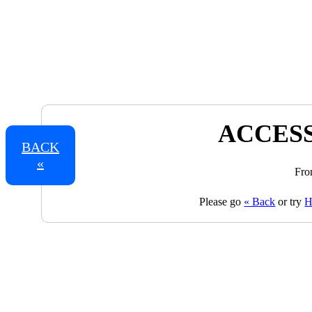
ACCESS
BACK
«
Fro
Please go
« Back
or try
H