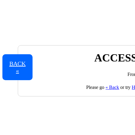
ACCESS
BACK
«
Fro
Please go
« Back
or try
H